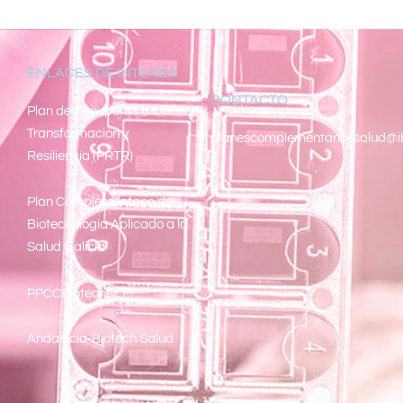
ENLACES DE INTERÉS
CONTACTO
Pl
an de Recuperacion
Transformacion y
planescomplementariossalud@i
Resiliencia (PRTR)
Plan Complementario de
Biotecnología Aplicado a la
Salud Galicia
PPCCBiotechCLM
Andalucía-Biotech Salud