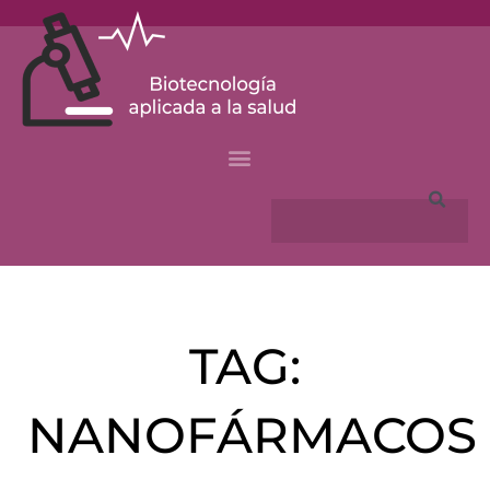
Skip
to
content
Search
TAG:
NANOFÁRMACOS