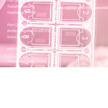
Pl
an de Recuperacion
Transformacion y
planescomplementariossalud@i
Resiliencia (PRTR)
Plan Complementario de
Biotecnología Aplicado a la
Salud Galicia
PPCCBiotechCLM
Andalucía-Biotech Salud