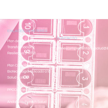
ENLACES DE INTERÉS
CONTACTO
Pl
an de Recuperacion
Transformacion y
planescomplementariossalud@i
Resiliencia (PRTR)
Plan Complementario de
Biotecnología Aplicado a la
Salud Galicia
PPCCBiotechCLM
Andalucía-Biotech Salud