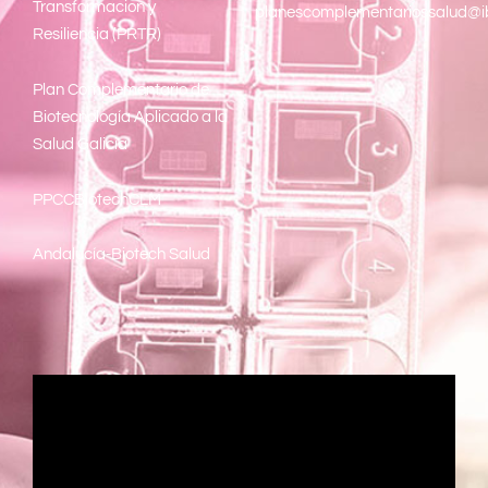
Transformacion y
planescomplementariossalud@i
Resiliencia (PRTR)
Plan Complementario de
Biotecnología Aplicado a la
Salud Galicia
PPCCBiotechCLM
Andalucía-Biotech Salud