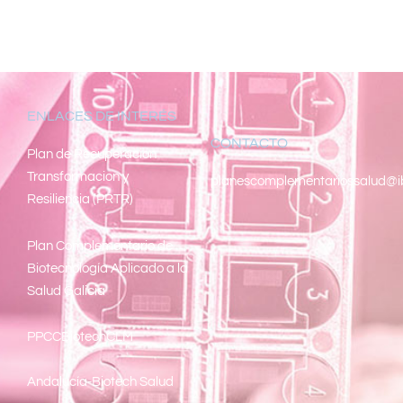
ENLACES DE INTERÉS
CONTACTO
Pl
an de Recuperacion
Transformacion y
planescomplementariossalud@i
Resiliencia (PRTR)
Plan Complementario de
Biotecnología Aplicado a la
Salud Galicia
PPCCBiotechCLM
Andalucía-Biotech Salud